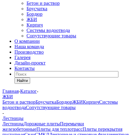
Бетон и раствор
Брусчатка
Бордюр
ЖБИ
Кирпич
Системы водоотвода
Сопутствующие товары
О компании
Наша команда
Производство
Галерея
Дизайн-проект
Контакты
Найти
Главная
-
Каталог
-
ЖБИ
Бетон и раствор
Брусчатка
Бордюр
ЖБИ
Кирпич
Системы
водоотвода
Сопутствующие товары
-
Лестницы
Лестницы
Дорожные плиты
Перемычки
железобетонные
Плиты для теплотрасс
Плиты перекрытия
пустотные
Сваи
СМКД
Ленточные и стеновые фундаментные