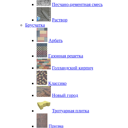
Песчано-цементная смесь
Раствор
Брусчатка
Арбать
Газонная решетка
Голландский кирпич
Классико
Новый город
Тротуарная плитка
Призма