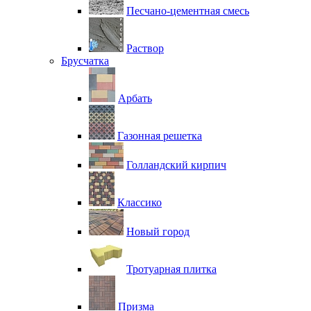
Песчано-цементная смесь
Раствор
Брусчатка
Арбать
Газонная решетка
Голландский кирпич
Классико
Новый город
Тротуарная плитка
Призма