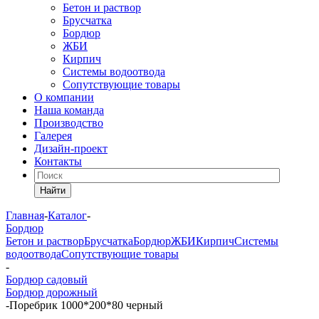
Бетон и раствор
Брусчатка
Бордюр
ЖБИ
Кирпич
Системы водоотвода
Сопутствующие товары
О компании
Наша команда
Производство
Галерея
Дизайн-проект
Контакты
Найти
Главная
-
Каталог
-
Бордюр
Бетон и раствор
Брусчатка
Бордюр
ЖБИ
Кирпич
Системы
водоотвода
Сопутствующие товары
-
Бордюр садовый
Бордюр дорожный
-
Поребрик 1000*200*80 черный