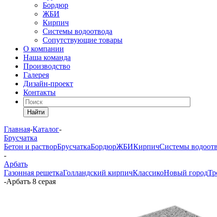
Бордюр
ЖБИ
Кирпич
Системы водоотвода
Сопутствующие товары
О компании
Наша команда
Производство
Галерея
Дизайн-проект
Контакты
Найти
Главная
-
Каталог
-
Брусчатка
Бетон и раствор
Брусчатка
Бордюр
ЖБИ
Кирпич
Системы водоот
-
Арбать
Газонная решетка
Голландский кирпич
Классико
Новый город
Тр
-
Арбатъ 8 серая