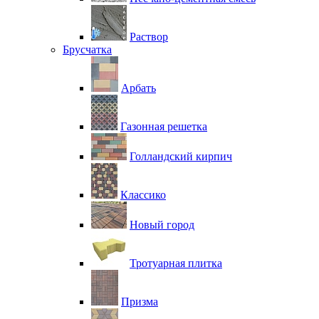
Раствор
Брусчатка
Арбать
Газонная решетка
Голландский кирпич
Классико
Новый город
Тротуарная плитка
Призма