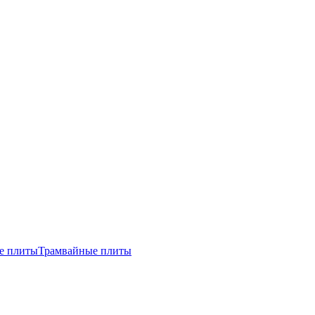
е плиты
Трамвайные плиты