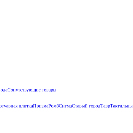
вода
Сопутствующие товары
отуарная плитка
Призма
Ромб
Сигма
Старый город
Тавр
Тактильны