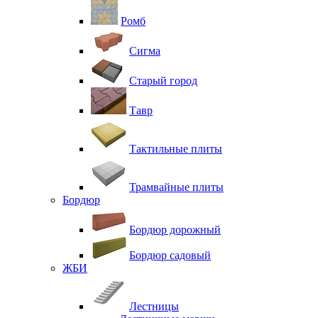
Ромб
Сигма
Старый город
Тавр
Тактильные плиты
Трамвайные плиты
Бордюр
Бордюр дорожный
Бордюр садовый
ЖБИ
Лестницы