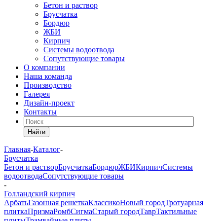
Бетон и раствор
Брусчатка
Бордюр
ЖБИ
Кирпич
Системы водоотвода
Сопутствующие товары
О компании
Наша команда
Производство
Галерея
Дизайн-проект
Контакты
Найти
Главная
-
Каталог
-
Брусчатка
Бетон и раствор
Брусчатка
Бордюр
ЖБИ
Кирпич
Системы
водоотвода
Сопутствующие товары
-
Голландский кирпич
Арбать
Газонная решетка
Классико
Новый город
Тротуарная
плитка
Призма
Ромб
Сигма
Старый город
Тавр
Тактильные
плиты
Трамвайные плиты