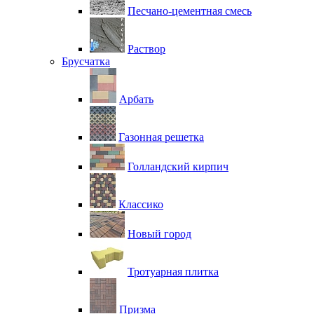
Песчано-цементная смесь
Раствор
Брусчатка
Арбать
Газонная решетка
Голландский кирпич
Классико
Новый город
Тротуарная плитка
Призма