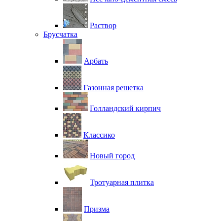
Раствор
Брусчатка
Арбать
Газонная решетка
Голландский кирпич
Классико
Новый город
Тротуарная плитка
Призма