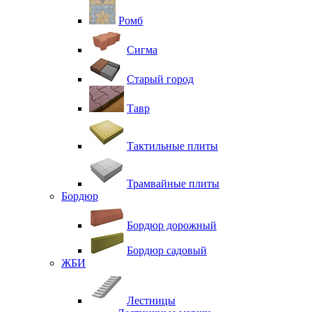
Ромб
Сигма
Старый город
Тавр
Тактильные плиты
Трамвайные плиты
Бордюр
Бордюр дорожный
Бордюр садовый
ЖБИ
Лестницы