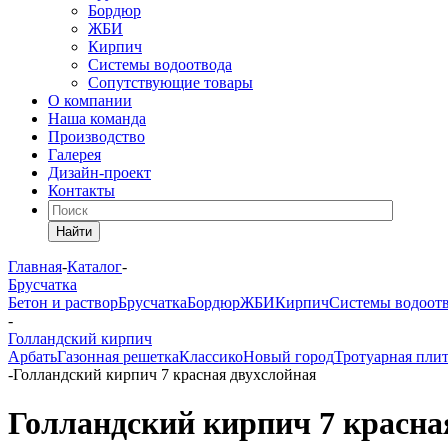
Бордюр
ЖБИ
Кирпич
Системы водоотвода
Сопутствующие товары
О компании
Наша команда
Производство
Галерея
Дизайн-проект
Контакты
Найти
Главная
-
Каталог
-
Брусчатка
Бетон и раствор
Брусчатка
Бордюр
ЖБИ
Кирпич
Системы водоот
-
Голландский кирпич
Арбать
Газонная решетка
Классико
Новый город
Тротуарная пли
-
Голландский кирпич 7 красная двухслойная
Голландский кирпич 7 красна