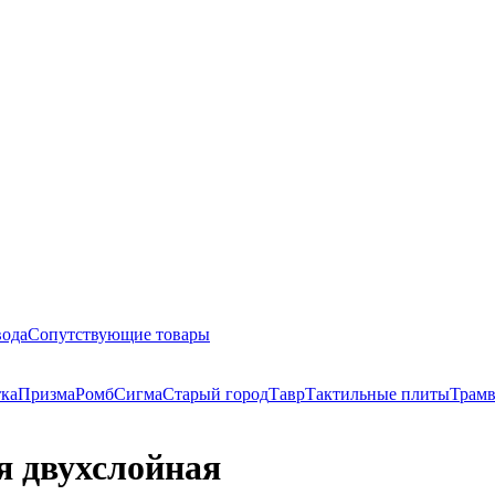
вода
Сопутствующие товары
тка
Призма
Ромб
Сигма
Старый город
Тавр
Тактильные плиты
Трам
я двухслойная