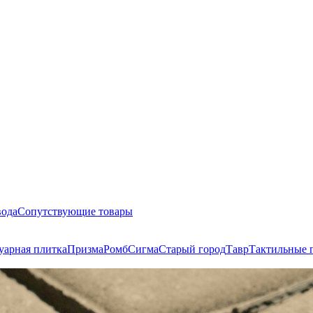
вода
Сопутствующие товары
уарная плитка
Призма
Ромб
Сигма
Старый город
Тавр
Тактильные 