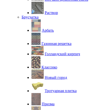
Раствор
Брусчатка
Арбать
Газонная решетка
Голландский кирпич
Классико
Новый город
Тротуарная плитка
Призма