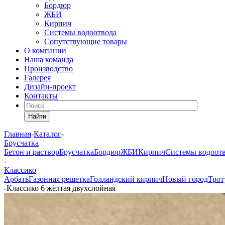
Бордюр
ЖБИ
Кирпич
Системы водоотвода
Сопутствующие товары
О компании
Наша команда
Производство
Галерея
Дизайн-проект
Контакты
Найти
Главная
-
Каталог
-
Брусчатка
Бетон и раствор
Брусчатка
Бордюр
ЖБИ
Кирпич
Системы водоот
-
Классико
Арбать
Газонная решетка
Голландский кирпич
Новый город
Трот
-
Классико 6 жёлтая двухслойная