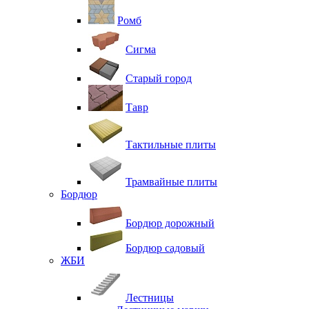
Ромб
Сигма
Старый город
Тавр
Тактильные плиты
Трамвайные плиты
Бордюр
Бордюр дорожный
Бордюр садовый
ЖБИ
Лестницы