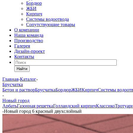
Бордюр
ЖБИ
Кирпич
Системы водоотвода
Сопутствующие товары
О компании
Наша команда
Производство
Галерея
Дизайн-проект
Контакты
Найти
Главная
-
Каталог
-
Брусчатка
Бетон и раствор
Брусчатка
Бордюр
ЖБИ
Кирпич
Системы водоот
-
Новый город
Арбать
Газонная решетка
Голландский кирпич
Классико
Тротуар
-
Новый город 6 красный двухслойный