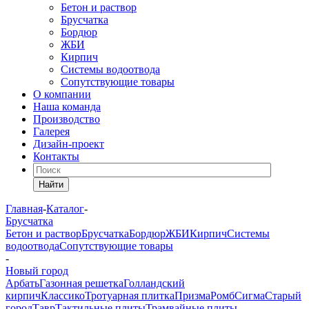
Бетон и раствор
Брусчатка
Бордюр
ЖБИ
Кирпич
Системы водоотвода
Сопутствующие товары
О компании
Наша команда
Производство
Галерея
Дизайн-проект
Контакты
Найти
Главная
-
Каталог
-
Брусчатка
Бетон и раствор
Брусчатка
Бордюр
ЖБИ
Кирпич
Системы
водоотвода
Сопутствующие товары
-
Новый город
Арбать
Газонная решетка
Голландский
кирпич
Классико
Тротуарная плитка
Призма
Ромб
Сигма
Старый
город
Тавр
Тактильные плиты
Трамвайные плиты