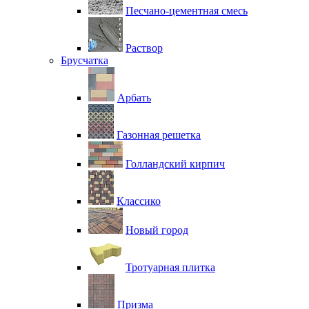
Песчано-цементная смесь
Раствор
Брусчатка
Арбать
Газонная решетка
Голландский кирпич
Классико
Новый город
Тротуарная плитка
Призма