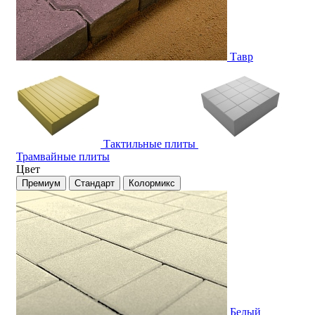
Тавр
Тактильные плиты
Трамвайные плиты
Цвет
Премиум
Стандарт
Колормикс
Белый