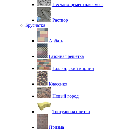
Песчано-цементная смесь
Раствор
Брусчатка
Арбать
Газонная решетка
Голландский кирпич
Классико
Новый город
Тротуарная плитка
Призма