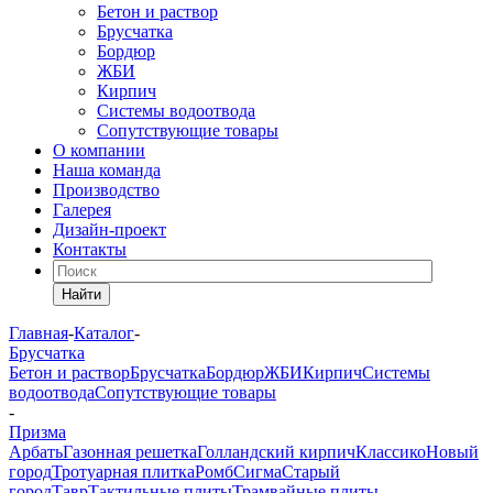
Бетон и раствор
Брусчатка
Бордюр
ЖБИ
Кирпич
Системы водоотвода
Сопутствующие товары
О компании
Наша команда
Производство
Галерея
Дизайн-проект
Контакты
Найти
Главная
-
Каталог
-
Брусчатка
Бетон и раствор
Брусчатка
Бордюр
ЖБИ
Кирпич
Системы
водоотвода
Сопутствующие товары
-
Призма
Арбать
Газонная решетка
Голландский кирпич
Классико
Новый
город
Тротуарная плитка
Ромб
Сигма
Старый
город
Тавр
Тактильные плиты
Трамвайные плиты