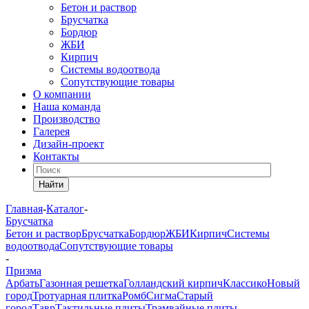
Бетон и раствор
Брусчатка
Бордюр
ЖБИ
Кирпич
Системы водоотвода
Сопутствующие товары
О компании
Наша команда
Производство
Галерея
Дизайн-проект
Контакты
Найти
Главная
-
Каталог
-
Брусчатка
Бетон и раствор
Брусчатка
Бордюр
ЖБИ
Кирпич
Системы
водоотвода
Сопутствующие товары
-
Призма
Арбать
Газонная решетка
Голландский кирпич
Классико
Новый
город
Тротуарная плитка
Ромб
Сигма
Старый
город
Тавр
Тактильные плиты
Трамвайные плиты