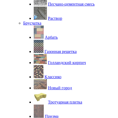
Песчано-цементная смесь
Раствор
Брусчатка
Арбать
Газонная решетка
Голландский кирпич
Классико
Новый город
Тротуарная плитка
Призма