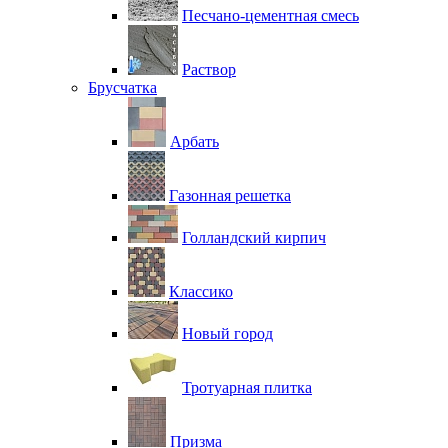
Песчано-цементная смесь
Раствор
Брусчатка
Арбать
Газонная решетка
Голландский кирпич
Классико
Новый город
Тротуарная плитка
Призма