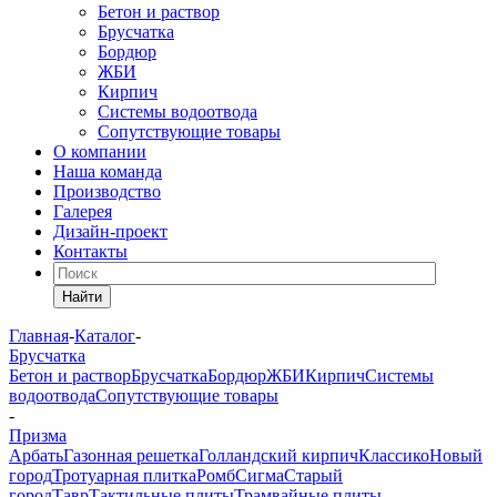
Бетон и раствор
Брусчатка
Бордюр
ЖБИ
Кирпич
Системы водоотвода
Сопутствующие товары
О компании
Наша команда
Производство
Галерея
Дизайн-проект
Контакты
Найти
Главная
-
Каталог
-
Брусчатка
Бетон и раствор
Брусчатка
Бордюр
ЖБИ
Кирпич
Системы
водоотвода
Сопутствующие товары
-
Призма
Арбать
Газонная решетка
Голландский кирпич
Классико
Новый
город
Тротуарная плитка
Ромб
Сигма
Старый
город
Тавр
Тактильные плиты
Трамвайные плиты