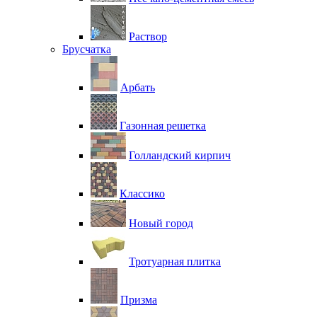
Раствор
Брусчатка
Арбать
Газонная решетка
Голландский кирпич
Классико
Новый город
Тротуарная плитка
Призма