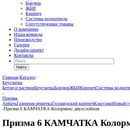
Бордюр
ЖБИ
Кирпич
Системы водоотвода
Сопутствующие товары
О компании
Наша команда
Производство
Галерея
Дизайн-проект
Контакты
Найти
Главная
-
Каталог
-
Брусчатка
Бетон и раствор
Брусчатка
Бордюр
ЖБИ
Кирпич
Системы водоот
-
Призма
Арбать
Газонная решетка
Голландский кирпич
Классико
Новый г
-
Призма 6 КАМЧАТКА Колормикс двухслойная
Призма 6 КАМЧАТКА Колорми