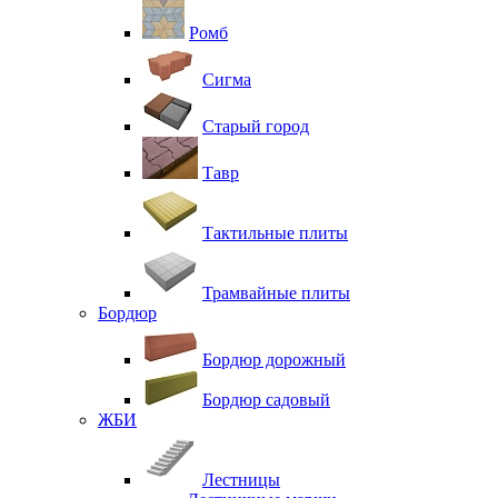
Ромб
Сигма
Старый город
Тавр
Тактильные плиты
Трамвайные плиты
Бордюр
Бордюр дорожный
Бордюр садовый
ЖБИ
Лестницы