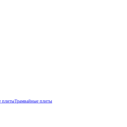
е плиты
Трамвайные плиты