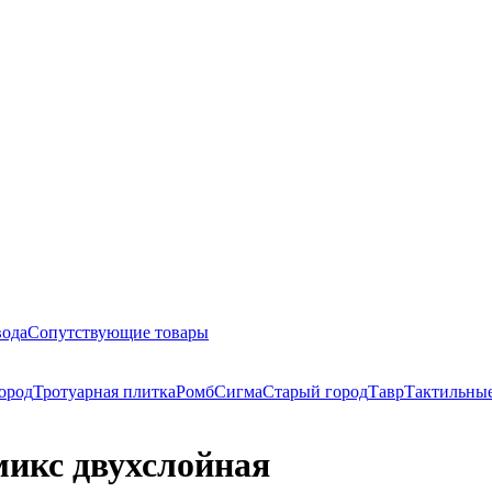
вода
Сопутствующие товары
ород
Тротуарная плитка
Ромб
Сигма
Старый город
Тавр
Тактильны
кс двухслойная