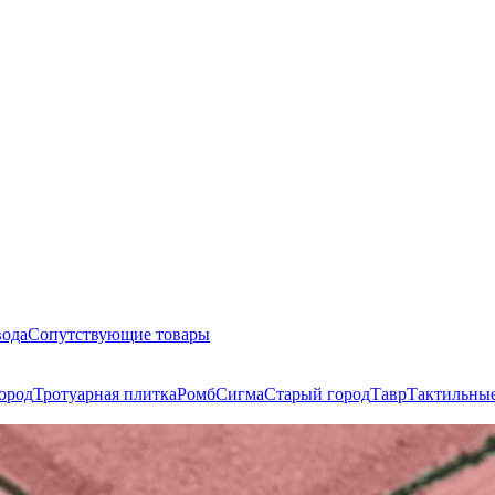
вода
Сопутствующие товары
ород
Тротуарная плитка
Ромб
Сигма
Старый город
Тавр
Тактильны