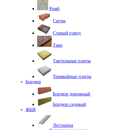
Ромб
Сигма
Старый город
Тавр
Тактильные плиты
Трамвайные плиты
Бордюр
Бордюр дорожный
Бордюр садовый
ЖБИ
Лестницы