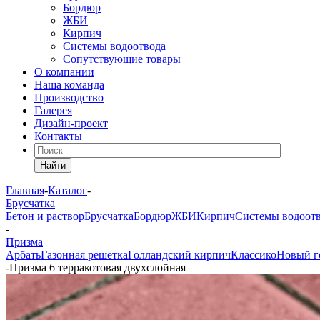
Бордюр
ЖБИ
Кирпич
Системы водоотвода
Сопутствующие товары
О компании
Наша команда
Производство
Галерея
Дизайн-проект
Контакты
Найти
Главная
-
Каталог
-
Брусчатка
Бетон и раствор
Брусчатка
Бордюр
ЖБИ
Кирпич
Системы водоот
-
Призма
Арбать
Газонная решетка
Голландский кирпич
Классико
Новый г
-
Призма 6 терракотовая двухслойная