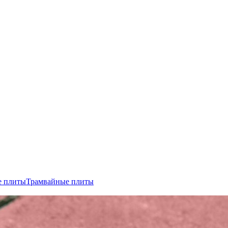
е плиты
Трамвайные плиты