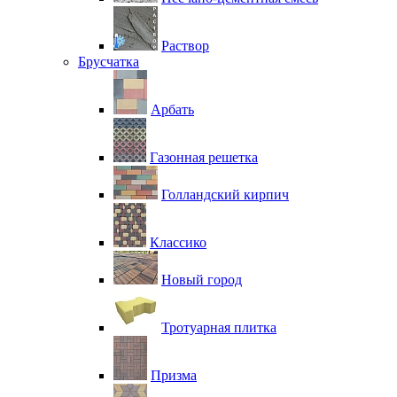
Раствор
Брусчатка
Арбать
Газонная решетка
Голландский кирпич
Классико
Новый город
Тротуарная плитка
Призма