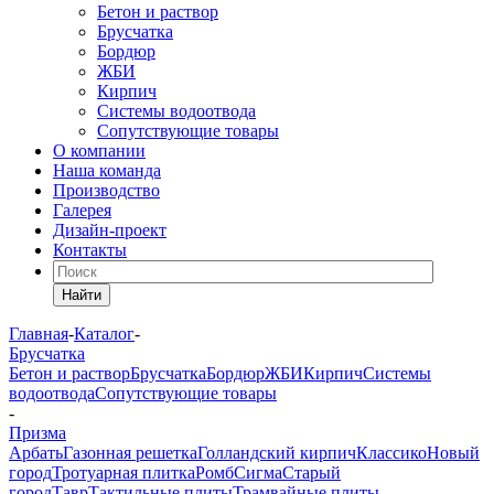
Бетон и раствор
Брусчатка
Бордюр
ЖБИ
Кирпич
Системы водоотвода
Сопутствующие товары
О компании
Наша команда
Производство
Галерея
Дизайн-проект
Контакты
Найти
Главная
-
Каталог
-
Брусчатка
Бетон и раствор
Брусчатка
Бордюр
ЖБИ
Кирпич
Системы
водоотвода
Сопутствующие товары
-
Призма
Арбать
Газонная решетка
Голландский кирпич
Классико
Новый
город
Тротуарная плитка
Ромб
Сигма
Старый
город
Тавр
Тактильные плиты
Трамвайные плиты