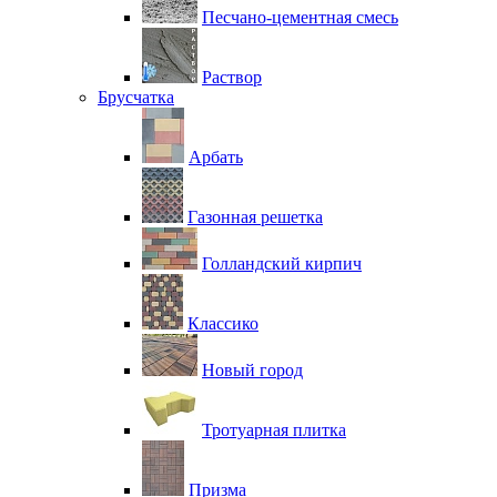
Песчано-цементная смесь
Раствор
Брусчатка
Арбать
Газонная решетка
Голландский кирпич
Классико
Новый город
Тротуарная плитка
Призма