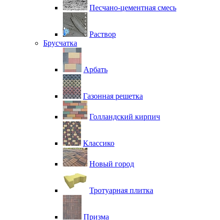
Песчано-цементная смесь
Раствор
Брусчатка
Арбать
Газонная решетка
Голландский кирпич
Классико
Новый город
Тротуарная плитка
Призма