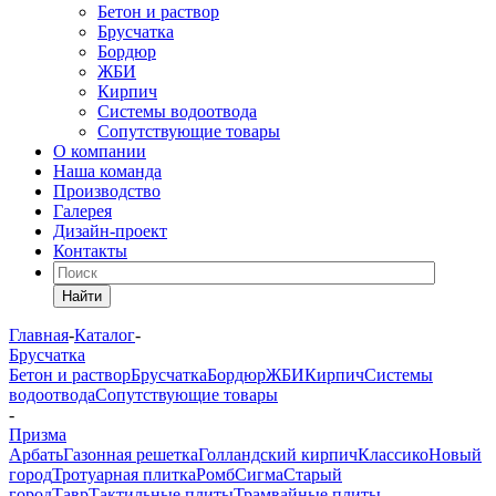
Бетон и раствор
Брусчатка
Бордюр
ЖБИ
Кирпич
Системы водоотвода
Сопутствующие товары
О компании
Наша команда
Производство
Галерея
Дизайн-проект
Контакты
Найти
Главная
-
Каталог
-
Брусчатка
Бетон и раствор
Брусчатка
Бордюр
ЖБИ
Кирпич
Системы
водоотвода
Сопутствующие товары
-
Призма
Арбать
Газонная решетка
Голландский кирпич
Классико
Новый
город
Тротуарная плитка
Ромб
Сигма
Старый
город
Тавр
Тактильные плиты
Трамвайные плиты