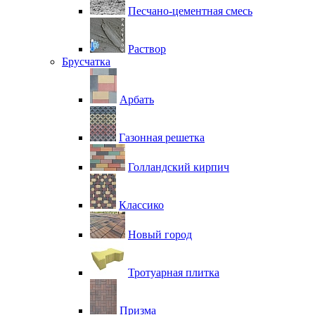
Песчано-цементная смесь
Раствор
Брусчатка
Арбать
Газонная решетка
Голландский кирпич
Классико
Новый город
Тротуарная плитка
Призма