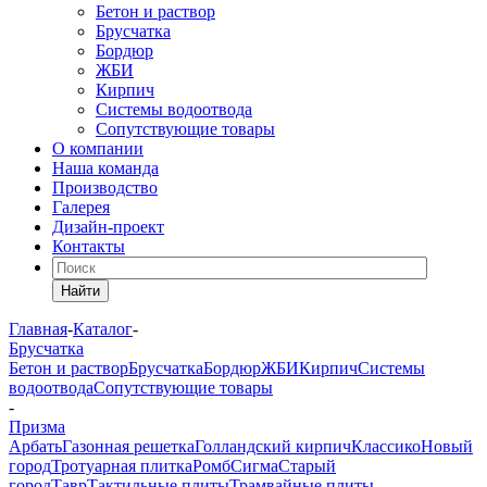
Бетон и раствор
Брусчатка
Бордюр
ЖБИ
Кирпич
Системы водоотвода
Сопутствующие товары
О компании
Наша команда
Производство
Галерея
Дизайн-проект
Контакты
Найти
Главная
-
Каталог
-
Брусчатка
Бетон и раствор
Брусчатка
Бордюр
ЖБИ
Кирпич
Системы
водоотвода
Сопутствующие товары
-
Призма
Арбать
Газонная решетка
Голландский кирпич
Классико
Новый
город
Тротуарная плитка
Ромб
Сигма
Старый
город
Тавр
Тактильные плиты
Трамвайные плиты