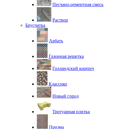
Песчано-цементная смесь
Раствор
Брусчатка
Арбать
Газонная решетка
Голландский кирпич
Классико
Новый город
Тротуарная плитка
Призма