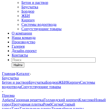
Бетон и раствор
Брусчатка
Бордюр
ЖБИ
Кирпич
Системы водоотвода
Сопутствующие товары
О компании
Наша команда
Производство
Галерея
Дизайн-проект
Контакты
Найти
Главная
-
Каталог
-
Брусчатка
Бетон и раствор
Брусчатка
Бордюр
ЖБИ
Кирпич
Системы
водоотвода
Сопутствующие товары
-
Призма
Арбать
Газонная решетка
Голландский кирпич
Классико
Новый
город
Тротуарная плитка
Ромб
Сигма
Старый
город
Тавр
Тактильные плиты
Трамвайные плиты