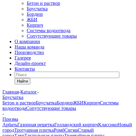
Бетон и раствор
Брусчатка
Бордюр
ЖБИ
Кирпич
Системы водоотвода
Сопутствующие товары
О компании
Наша команда
Производство
Галерея
Дизайн-проект
Контакты
Найти
Главная
-
Каталог
-
Брусчатка
Бетон и раствор
Брусчатка
Бордюр
ЖБИ
Кирпич
Системы
водоотвода
Сопутствующие товары
-
Призма
Арбать
Газонная решетка
Голландский кирпич
Классико
Новый
город
Тротуарная плитка
Ромб
Сигма
Старый
город
Тавр
Тактильные плиты
Трамвайные плиты