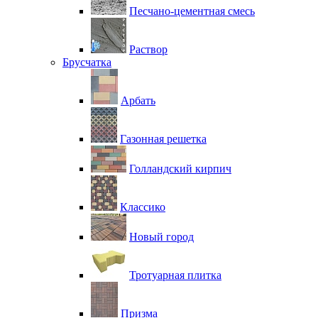
Песчано-цементная смесь
Раствор
Брусчатка
Арбать
Газонная решетка
Голландский кирпич
Классико
Новый город
Тротуарная плитка
Призма