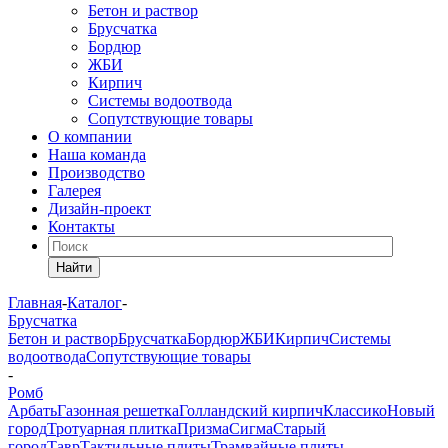
Бетон и раствор
Брусчатка
Бордюр
ЖБИ
Кирпич
Системы водоотвода
Сопутствующие товары
О компании
Наша команда
Производство
Галерея
Дизайн-проект
Контакты
Найти
Главная
-
Каталог
-
Брусчатка
Бетон и раствор
Брусчатка
Бордюр
ЖБИ
Кирпич
Системы
водоотвода
Сопутствующие товары
-
Ромб
Арбать
Газонная решетка
Голландский кирпич
Классико
Новый
город
Тротуарная плитка
Призма
Сигма
Старый
город
Тавр
Тактильные плиты
Трамвайные плиты