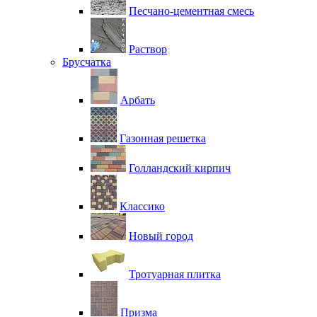
Песчано-цементная смесь
Раствор
Брусчатка
Арбать
Газонная решетка
Голландский кирпич
Классико
Новый город
Тротуарная плитка
Призма