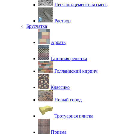
Песчано-цементная смесь
Раствор
Брусчатка
Арбать
Газонная решетка
Голландский кирпич
Классико
Новый город
Тротуарная плитка
Призма