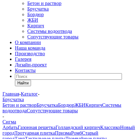
Бетон и раствор
Брусчатка
Бордюр
ЖБИ
Кирпич
Системы водоотвода
Сопутствующие товары
О компании
Наша команда
Производство
Галерея
Дизайн-проект
Контакты
Найти
Главная
-
Каталог
-
Брусчатка
Бетон и раствор
Брусчатка
Бордюр
ЖБИ
Кирпич
Системы
водоотвода
Сопутствующие товары
-
Сигма
Арбать
Газонная решетка
Голландский кирпич
Классико
Новый
город
Тротуарная плитка
Призма
Ромб
Старый
город
Тавр
Тактильные плиты
Трамвайные плиты