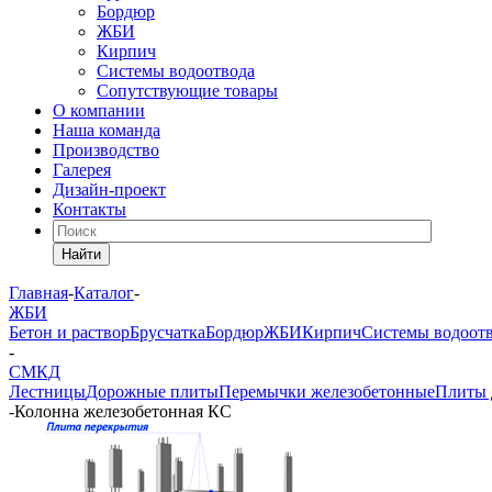
Бордюр
ЖБИ
Кирпич
Системы водоотвода
Сопутствующие товары
О компании
Наша команда
Производство
Галерея
Дизайн-проект
Контакты
Найти
Главная
-
Каталог
-
ЖБИ
Бетон и раствор
Брусчатка
Бордюр
ЖБИ
Кирпич
Системы водоот
-
СМКД
Лестницы
Дорожные плиты
Перемычки железобетонные
Плиты 
-
Колонна железобетонная КС