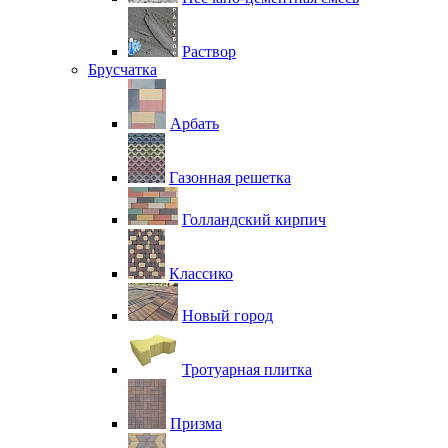
Раствор
Брусчатка
Арбать
Газонная решетка
Голландский кирпич
Классико
Новый город
Тротуарная плитка
Призма