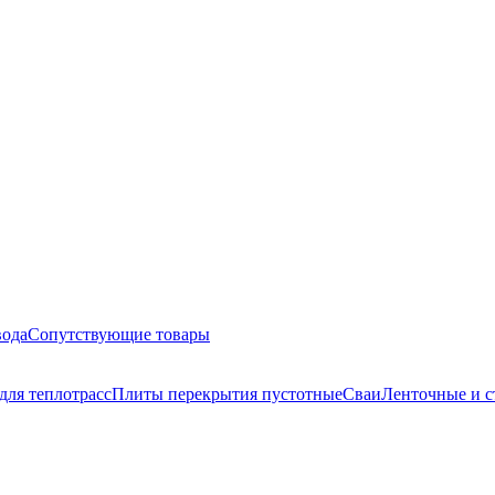
вода
Сопутствующие товары
для теплотрасс
Плиты перекрытия пустотные
Сваи
Ленточные и с