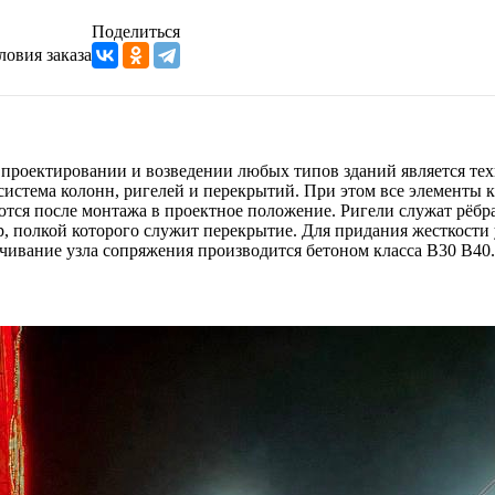
Поделиться
ловия заказа
проектировании и возведении любых типов зданий является те
стема колонн, ригелей и перекрытий. При этом все элементы к
ются после монтажа в проектное положение. Ригели служат рёб
, полкой которого служит перекрытие. Для придания жесткости 
ивание узла сопряжения производится бетоном класса В30 В40.