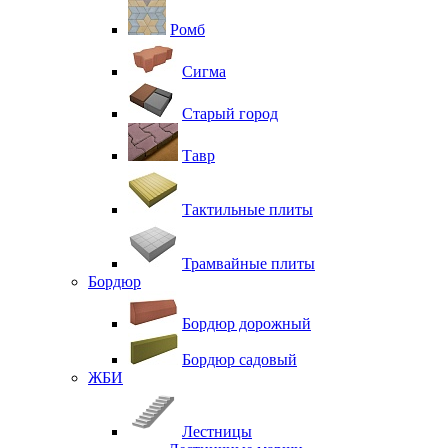
Ромб
Сигма
Старый город
Тавр
Тактильные плиты
Трамвайные плиты
Бордюр
Бордюр дорожный
Бордюр садовый
ЖБИ
Лестницы