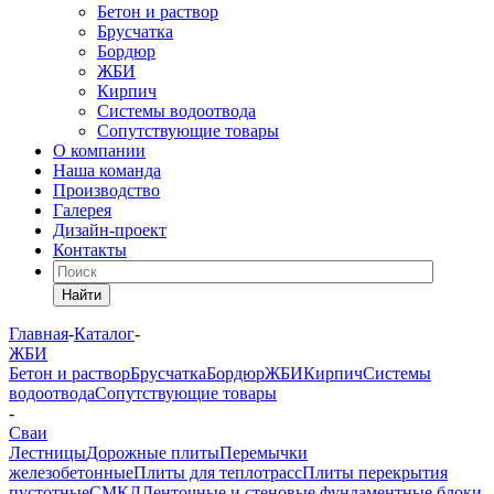
Бетон и раствор
Брусчатка
Бордюр
ЖБИ
Кирпич
Системы водоотвода
Сопутствующие товары
О компании
Наша команда
Производство
Галерея
Дизайн-проект
Контакты
Найти
Главная
-
Каталог
-
ЖБИ
Бетон и раствор
Брусчатка
Бордюр
ЖБИ
Кирпич
Системы
водоотвода
Сопутствующие товары
-
Сваи
Лестницы
Дорожные плиты
Перемычки
железобетонные
Плиты для теплотрасс
Плиты перекрытия
пустотные
СМКД
Ленточные и стеновые фундаментные блоки