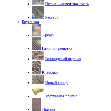
Песчано-цементная смесь
Раствор
Брусчатка
Арбать
Газонная решетка
Голландский кирпич
Классико
Новый город
Тротуарная плитка
Призма