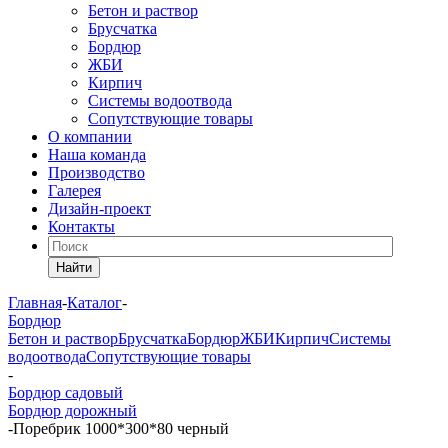
Бетон и раствор
Брусчатка
Бордюр
ЖБИ
Кирпич
Системы водоотвода
Сопутствующие товары
О компании
Наша команда
Производство
Галерея
Дизайн-проект
Контакты
Найти
Главная
-
Каталог
-
Бордюр
Бетон и раствор
Брусчатка
Бордюр
ЖБИ
Кирпич
Системы
водоотвода
Сопутствующие товары
-
Бордюр садовый
Бордюр дорожный
-
Поребрик 1000*300*80 черный