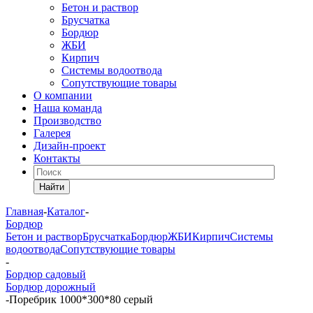
Бетон и раствор
Брусчатка
Бордюр
ЖБИ
Кирпич
Системы водоотвода
Сопутствующие товары
О компании
Наша команда
Производство
Галерея
Дизайн-проект
Контакты
Найти
Главная
-
Каталог
-
Бордюр
Бетон и раствор
Брусчатка
Бордюр
ЖБИ
Кирпич
Системы
водоотвода
Сопутствующие товары
-
Бордюр садовый
Бордюр дорожный
-
Поребрик 1000*300*80 серый