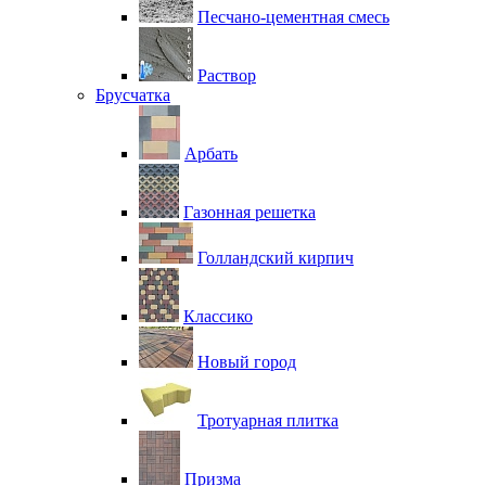
Песчано-цементная смесь
Раствор
Брусчатка
Арбать
Газонная решетка
Голландский кирпич
Классико
Новый город
Тротуарная плитка
Призма