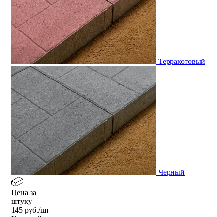
Терракотовый
Черный
Цена за
штуку
145
руб./шт