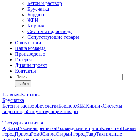
Бетон и раствор
Брусчатка
Бордюр
ЖБИ
Кирпич
Системы водоотвода
Сопутствующие товары
О компании
Наша команда
Производство
Галерея
Дизайн-проект
Контакты
Найти
Главная
-
Каталог
-
Брусчатка
Бетон и раствор
Брусчатка
Бордюр
ЖБИ
Кирпич
Системы
водоотвода
Сопутствующие товары
-
Тротуарная плитка
Арбать
Газонная решетка
Голландский кирпич
Классико
Новый
город
Призма
Ромб
Сигма
Старый город
Тавр
Тактильные
плиты
Трамвайные плиты