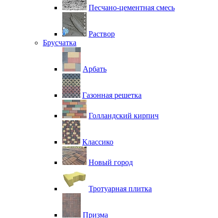
Песчано-цементная смесь
Раствор
Брусчатка
Арбать
Газонная решетка
Голландский кирпич
Классико
Новый город
Тротуарная плитка
Призма