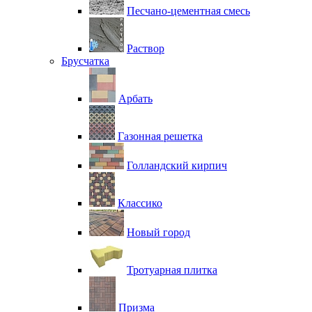
Песчано-цементная смесь
Раствор
Брусчатка
Арбать
Газонная решетка
Голландский кирпич
Классико
Новый город
Тротуарная плитка
Призма