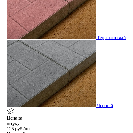
Терракотовый
Черный
Цена за
штуку
125
руб./шт