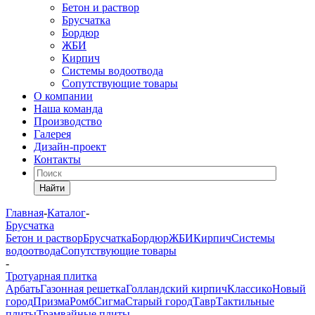
Бетон и раствор
Брусчатка
Бордюр
ЖБИ
Кирпич
Системы водоотвода
Сопутствующие товары
О компании
Наша команда
Производство
Галерея
Дизайн-проект
Контакты
Найти
Главная
-
Каталог
-
Брусчатка
Бетон и раствор
Брусчатка
Бордюр
ЖБИ
Кирпич
Системы
водоотвода
Сопутствующие товары
-
Тротуарная плитка
Арбать
Газонная решетка
Голландский кирпич
Классико
Новый
город
Призма
Ромб
Сигма
Старый город
Тавр
Тактильные
плиты
Трамвайные плиты