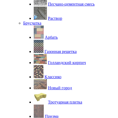
Песчано-цементная смесь
Раствор
Брусчатка
Арбать
Газонная решетка
Голландский кирпич
Классико
Новый город
Тротуарная плитка
Призма