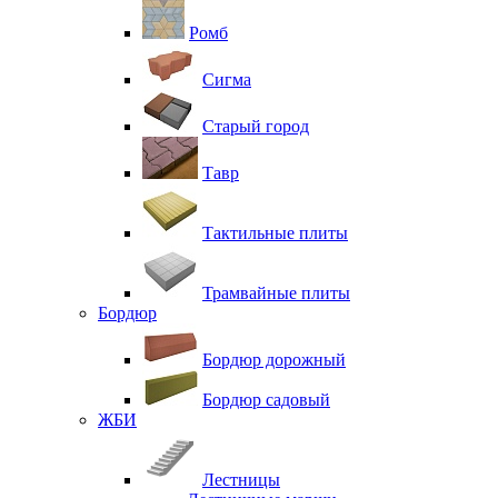
Ромб
Сигма
Старый город
Тавр
Тактильные плиты
Трамвайные плиты
Бордюр
Бордюр дорожный
Бордюр садовый
ЖБИ
Лестницы