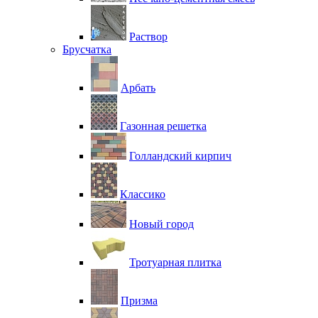
Раствор
Брусчатка
Арбать
Газонная решетка
Голландский кирпич
Классико
Новый город
Тротуарная плитка
Призма