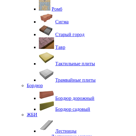
Ромб
Сигма
Старый город
Тавр
Тактильные плиты
Трамвайные плиты
Бордюр
Бордюр дорожный
Бордюр садовый
ЖБИ
Лестницы