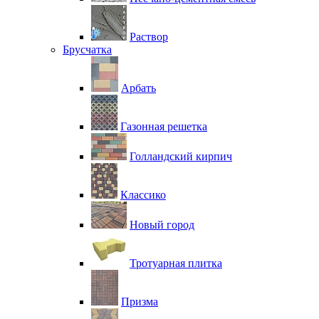
Раствор
Брусчатка
Арбать
Газонная решетка
Голландский кирпич
Классико
Новый город
Тротуарная плитка
Призма