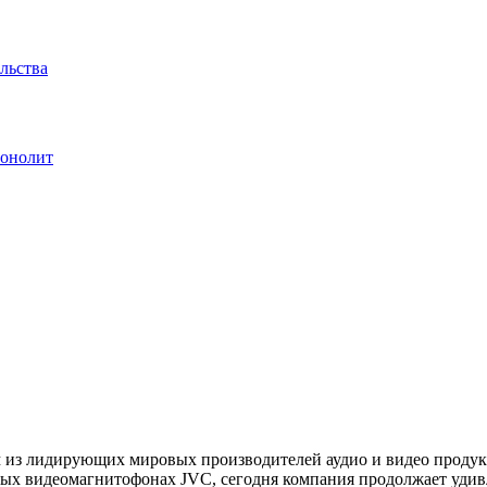
льства
Монолит
им из лидирующих мировых производителей аудио и видео проду
ых видеомагнитофонах JVC, сегодня компания продолжает уди