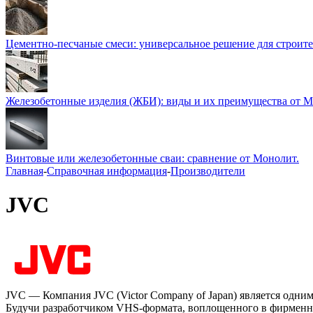
Цементно-песчаные смеси: универсальное решение для строите
Железобетонные изделия (ЖБИ): виды и их преимущества от 
Винтовые или железобетонные сваи: сравнение от Монолит.
Главная
-
Справочная информация
-
Производители
JVC
JVC — Компания JVC (Victor Company of Japan) является одн
Будучи разработчиком VHS-формата, воплощенного в фирменн